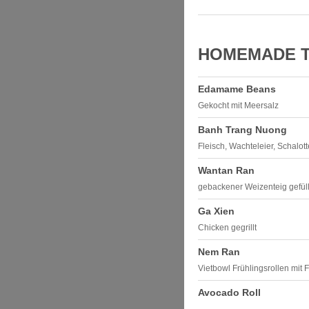
HOMEMADE T
Edamame Beans
Gekocht mit Meersalz
Banh Trang Nuong
Fleisch, Wachteleier, Schalotte
Wantan Ran
gebackener Weizenteig gefüll
Ga Xien
Chicken gegrillt
Nem Ran
Vietbowl Frühlingsrollen mit
Avocado Roll