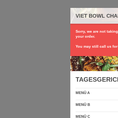
VIET BOWL CH
Sorry, we are not takin
your order.
You may still call us fo
TAGESGERIC
MENÜ A
MENÜ B
MENÜ C