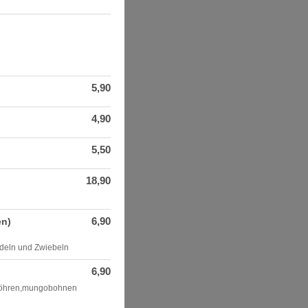
5,90
4,90
5,50
18,90
6,90
en)
eln und Zwiebeln
6,90
fu,möhren,mungobohnen