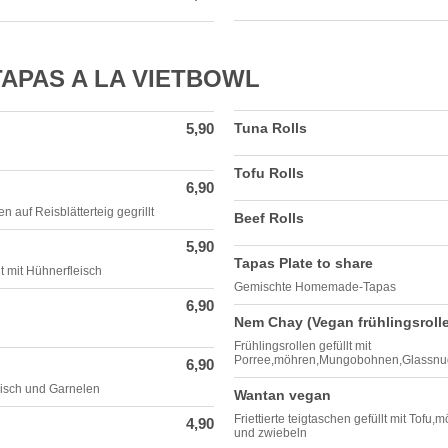
APAS A LA VIETBOWL
5,90
Tuna Rolls
Tofu Rolls
6,90
n auf Reisblätterteig gegrillt
Beef Rolls
5,90
Tapas Plate to share
t mit Hühnerfleisch
Gemischte Homemade-Tapas
6,90
Nem Chay (Vegan frühlingsroll
Frühlingsrollen gefüllt mit
Porree,möhren,Mungobohnen,Glassnud
6,90
 Fisch und Garnelen
Wantan vegan
Friettierte teigtaschen gefüllt mit To
4,90
und zwiebeln